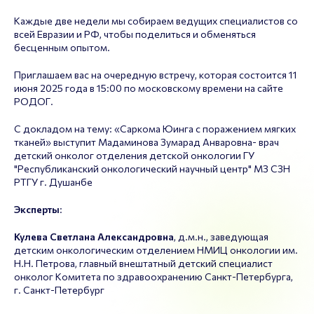
Каждые две недели мы собираем ведущих специалистов со
всей Евразии и РФ, чтобы поделиться и обменяться
бесценным опытом.
Приглашаем вас на очередную встречу, которая состоится 11
июня 2025 года в 15:00 по московскому времени на сайте
РОДОГ.
С докладом на тему: «Саркома Юинга с поражением мягких
тканей» выступит Мадаминова Зумарад Анваровна- врач
детский онколог отделения детской онкологии ГУ
"Республиканский онкологический научный центр" МЗ СЗН
РТГУ г. Душанбе
Эксперты
:
Кулева Светлана Александровна
, д.м.н., заведующая
детским онкологическим отделением НМИЦ онкологии им.
Н.Н. Петрова, главный внештатный детский специалист
онколог Комитета по здравоохранению Санкт-Петербурга,
г. Санкт-Петербург