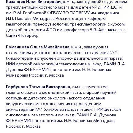
Казанцев Илья Викторович
, к.м.н., заведующий отделением
трансплантации костного мозга для детей № 2 НИИ ДОГиТ
им. Р.М. Горбачевой ФГБОУ ВО ПСПбГМУ им. академика
И.П. Павлова Минздрава России, доцент кафедры
гематологии, трансфузиологии, трансплантологии с курсом
детской онкологии ФПО им. профессора Б.В. Афанасьева, г.
Санкт-Петербург
Романцова Ольга Михайловна
, к.м.н., заведующая
отделением детского онкологического отделения № 2
(химиотерапии опухолей опорно-двигательного аппарата)
НИИ детской онкологии и гематологии им. акад. РАМН Л. А.
Дурнова ФГБУ «НМИЦ онкологии им. Н. Н. Блохина»
Минздрава России, г. Москва
Горбунова Татьяна Викторовна
, к.м.н., заместитель
главного врача по медицинской части, старший научный
сотрудник детского онкологического отделения
хирургических методов лечения с проведением
химиотерапии № 1 (опухолей головы и шеи) НИИ детской
онкологии и гематологии им. акад. РАМН Л.А. Дурнова
ФГБУ «НМИЦ онкологии им. Н.Н. Блохина» Минздрава
России, г. Москва