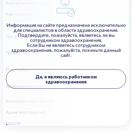
Контактная информация
Карта отделений
Информация на сайте предназначена исключительно
Гранты и награды
для специалистов в области здравоохранения.
Подтвердите, пожалуйста, являетесь ли вы
Профстандарты
сотрудником здравоохранения.
Если Вы не являетесь сотрудником
здравоохранения, пожалуйста, покиньте данный
Членство
сайт.
Партнёры
Да, я являюсь работником
здравоохранения
Мероприятия
Календарь мероприятий
Архив мероприятий
ЕШДОГ